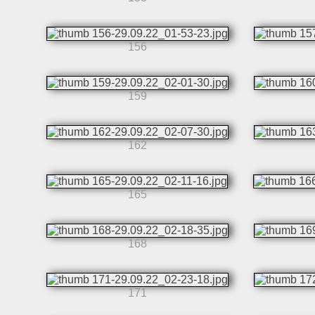
156
159
162
165
168
171