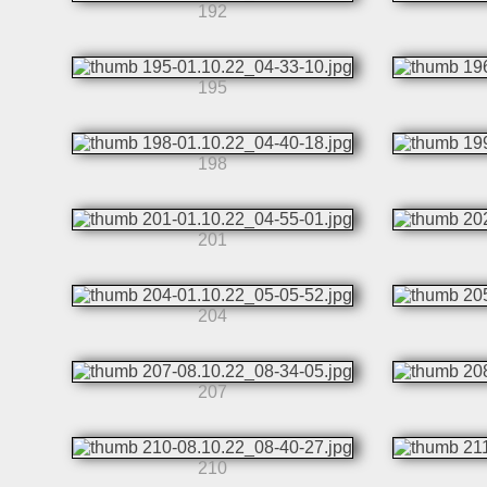
192
195
198
201
204
207
210